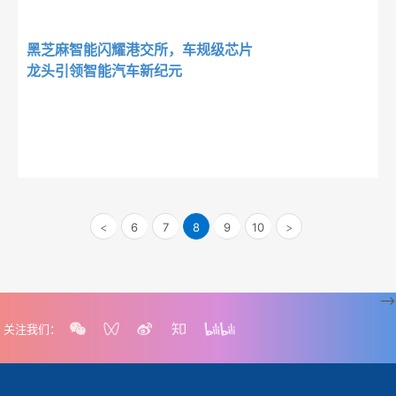
黑芝麻智能闪耀港交所，车规级芯片
龙头引领智能汽车新纪元
<
6
7
8
9
10
>
-->
关注我们：