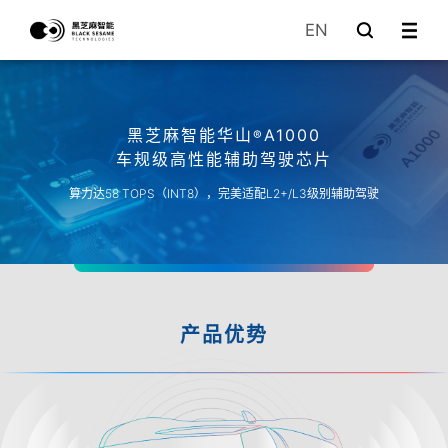
EN
黑芝麻智能华山
A1000
®
车规级高性能辅助驾驶芯片
算力达58 TOPS（INT8），完美适配L2+/L3级别辅助驾驶
产品优势