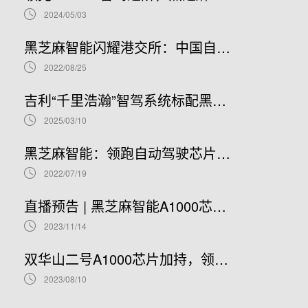
2024/05/03
黑芝麻智能闪耀港交所：中国自动驾驶芯片龙头上市新篇章，股票代码02533.HK引领未来
2022/08/25
吉利“千里浩瀚”智驾系统标配黑芝麻智能华山A1000芯片，加速智驾平权时代到来
2025/03/10
黑芝麻智能：领跑自动驾驶芯片赛道，开启港股IPO新篇章
2022/07/19
直播预告 | 黑芝麻智能A1000芯片基础软件开发在线研讨会
2023/11/14
双华山二号A1000芯片加持，领克08正式开售！
2023/08/10