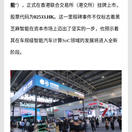
能
”
）
，正式在香港联合交易所（港交所）挂牌上市，
股票代码为
02533.HK
。这一里程碑事件不仅标志着
黑
芝麻智能
在资本市场上迈出了坚实的一步，也预示着
其在车规级智能汽车计算
SoC领域的发展将进入全新
阶段。