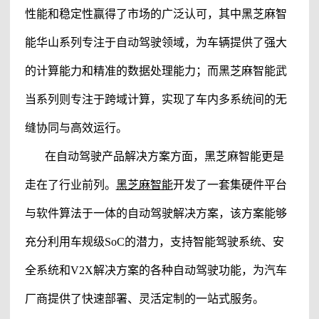
性能和稳定性赢得了市场的广泛认可，其中
黑芝麻智
能华山系列
专注于自动驾驶领域，为车辆提供了强大
的计算能力和精准的数据处理能力；而
黑芝麻智能武
当系列
则专注于跨域计算，实现了车内多系统间的无
缝协同与高效运行。
在自动驾驶产品解决方案方面，黑芝麻智能更是
走在了行业前列。
黑芝麻智能
开发了一套集硬件平台
与软件算法于一体的自动驾驶解决方案，该方案能够
充分利用车规级SoC的潜力，支持智能驾驶系统、安
全系统和V2X解决方案的各种自动驾驶功能，为汽车
厂商提供了快速部署、灵活定制的一站式服务。