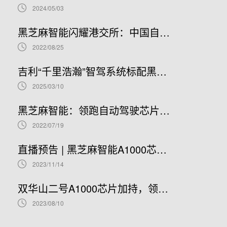
2024/05/03
黑芝麻智能闪耀港交所：中国自动驾驶芯片龙头上市新篇章，股票代码02533.HK引领未来
2022/08/25
吉利“千里浩瀚”智驾系统标配黑芝麻智能华山A1000芯片，加速智驾平权时代到来
2025/03/10
黑芝麻智能：领跑自动驾驶芯片赛道，开启港股IPO新篇章
2022/07/19
直播预告 | 黑芝麻智能A1000芯片基础软件开发在线研讨会
2023/11/14
双华山二号A1000芯片加持，领克08正式开售！
2023/08/10