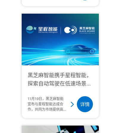
珊日前，黑芝麻智能创始
人兼CEO单记章做客盖
世汽车C-Talk栏目，再
度回忆了当初为何创立黑
芝麻智能，以及这七年来
的创业经历与思考。全球
汽车产业正式进入以智能
化为竞争核心的下半场，
无论是对电子电气架构的
升级转型，还是软件
黑芝麻智能携手星程智能，
探索自动驾驶在低速场景下
的商业应用
11月19日，黑芝麻智能
详情
宣布与星程智能达成合
作，共同为市场提供高性
价比的自动驾驶商业应用
方案。11月19日，2023
广州车展迎来第二个专业
公众日。全球智能汽车计