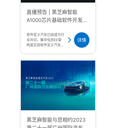
直播预告 | 黑芝麻智能
A1000芯片基础软件开发在
线研讨会
软件定义汽车已经成为行
详情
业共识。集中化的EE架
构是实现软件定义汽车的
硬件基础，而SOA架构
则是实现软件定义汽车的
软件基础。作为领先的车
规级智能汽车计算芯片及
基于芯片的解决方案供应
商，黑芝麻智能围绕自动
驾驶芯片A1000持续构
建和完善基础软件的开发
和适配。A1000芯片支
持Linux、QNX等多种操
作系统，同时提供SOC
SDK包，
黑芝麻智能与您相约2023
第二十一届广州国际汽车展