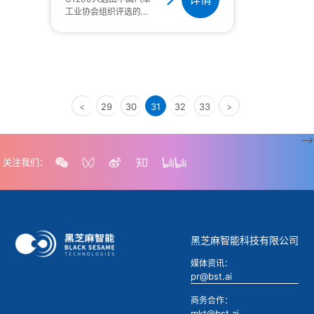
工业协会组织评选的
“2023中国汽车供应链优
秀创新成果”。11月11
日，在武汉召开的2023
中国汽车供应链大会暨第
二届中国新能源智能网联
汽车生态大会上，中国汽
车供应链优秀创新成果隆
<
29
30
31
32
33
>
重发布——黑芝麻智能武
当系列C1200智能汽车
跨域计算芯片平台成功入
-->
选“2023中国汽车供应链
关注我们：
优秀创新成
黑芝麻智能科技有限公司
媒体资讯：
pr@bst.ai
商务合作：
mkt@bst.ai