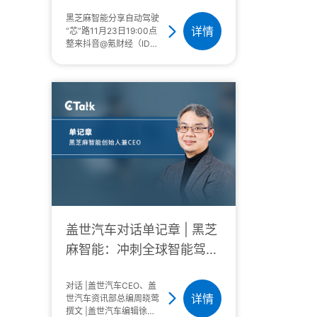
历程
黑芝麻智能分享自动驾驶
详情
“芯”路11月23日19:00点
整来抖音@氪财经（ID：
36krcaijing）直播间准
时收看《氪话未来：在科
技的芯路上》看黑芝麻智
能产品专家张松和抖音达
人齐聚 36氪WISE2023
商业之王 预热直播间畅
聊自动驾驶、芯片赛道当
前的发展、解决方案以及
未来的趋势我们不见不
散！
盖世汽车对话单记章 | 黑芝
麻智能：冲刺全球智能驾驶
领域Top梯队
对话 |盖世汽车CEO、盖
详情
世汽车资讯部总编周晓莺
撰文 |盖世汽车编辑徐珊