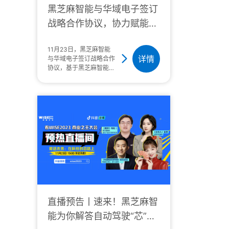
黑芝麻智能与华域电子签订
战略合作协议，协力赋能智
能汽车产业链
11月23日，黑芝麻智能
详情
与华域电子签订战略合作
协议，基于黑芝麻智能华
山®二号A1000系列展开
深度合作。1月23日，黑
芝麻智能与华域电子签订
战略合作协议，双方将基
于黑芝麻智能华山®二号
A1000系列芯片共同打
造高性价比的行泊一体自
动驾驶域控平台。黑芝麻
智能联合创始人兼总裁刘
卫红、华域汽车电子分公
司总经理谢斌及双方多位
直播预告丨速来！黑芝麻智
能为你解答自动驾驶“芯”路