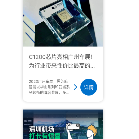
算芯片引领者黑芝麻智能
宣布与智能专用车开拓者
星程智能达成合作，共同
为市场提供高性价比的自
动驾驶商业应用方案。此
次合作，黑芝麻智能成为
星程智能SoC芯片合作伙
C1200芯片亮相广州车展！
为行业带来性价比最高的单
芯片NOA方案
2023广州车展，黑芝麻
详情
智能以华山系列和武当系
列领衔的阵容参展，多款
与合作伙伴联合打造的生
态产品同时亮相。11月
17日，2023第二十一届
广州国际汽车展览会正式
拉开帷幕，黑芝麻智能携
多产品线及多款搭载黑芝
麻芯片的量产实车闪耀登
场，向公众完美呈现黑芝