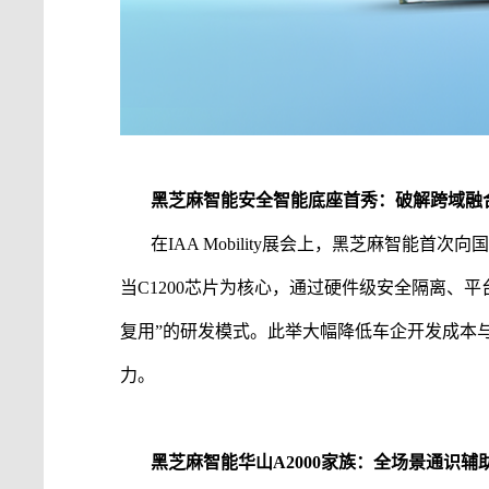
黑芝麻智能
安全智能底座首秀：破解跨域融
在
IAA Mobility展会上，
黑芝麻智能
首次向
当
C1200芯片为核心，通过硬件级安全隔离、
复用”的研发模式。此举大幅降低车企开发成本
力。
黑芝麻智能
华山
A2000家族：全场景通识
辅