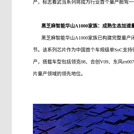
产，标志着武当系列将成为行业首个量产舱驾一
黑芝麻智能
华山
A1000家族：成熟生态加速
黑芝麻智能
华山
A1000家族已构建完整量
节。该系列芯片作为中国首个车规级单SoC支
产，搭载车型包括领克08、合创V09、东风eπ00
片量产领域的领先地位。