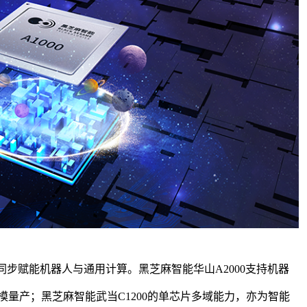
同步赋能机器人与通用计算。
黑芝麻智能
华山
A2000支持机器
模量产；
黑芝麻智能
武当
C1200的单芯片多域能力，亦为智能