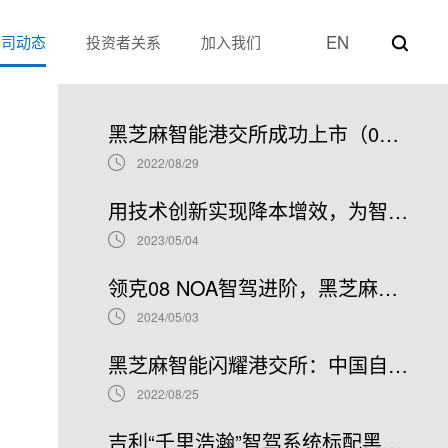
EN
公司动态
投资者关系
加入我们
热门新闻
黑芝麻智能港交所成功上市（02533.HK）：车规级SoC领军者加速全球布局
2022/08/29
用技术创新实现降本增效，为智能汽车产业发展贡献“芯”力量
2023/05/04
领克08 NOA智驾进阶，黑芝麻智能携手吉利推进NOA普及
2024/05/03
黑芝麻智能闪耀港交所：中国自动驾驶芯片龙头上市新篇章，股票代码02533.HK引领未来
2022/08/25
吉利“千里浩瀚”智驾系统标配黑芝麻智能华山A1000芯片，加速智驾平权时代到来