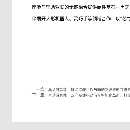
座舱与辅助驾驶的无缝融合提供硬件基石。
黑芝
伴展开人形机器人、灵巧手等领域合作，以
“芯
#黑芝麻智能
#黑芝麻智能科技有限公司
#黑芝麻科技
#黑芝麻智能上市
#黑芝麻智能
芯片
#黑芝麻智能汽车
上一篇：
黑芝麻智能：辅助驾驶平权与辅助驾驶双轨并进
下一篇：
黑芝麻智能：双产品线驱动汽车智能化革新，打