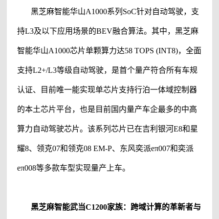
黑芝麻智能
华山
A1000系列SoC针对自动驾驶，支
持L3及以下应用场景的BEV融合算法。其中，
黑芝麻
智能
华山
A1000芯片单颗算力达58 TOPS (INT8)，全面
支持L2+/L3等级自动驾驶，是首个量产符合所有车规
认证、目前唯一能实现单芯片支持行泊一体域控制器
的本土芯片平台，也是目前国内量产车企最多的中高
算力自动驾驶芯片。该系列芯片已在吉利银河E8和星
耀8、领克07和领克08 EM-P、东风奕派eπ007和奕派
eπ008等多款车型实现量产上车。
黑芝麻智能
武当
C1200家族：跨域计算的革新者与