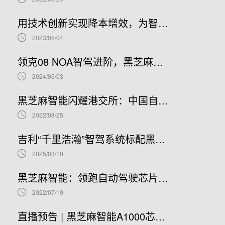
用技术创新实现降本增效，为智能汽车产业发展贡献“芯”力量
2023/05/04
领克08 NOA智驾进阶，黑芝麻智能携手吉利推进NOA普及
2024/05/03
黑芝麻智能闪耀港交所：中国自动驾驶芯片龙头上市新篇章，股票代码02533.HK引领未来
2022/08/25
吉利“千里浩瀚”智驾系统标配黑芝麻智能华山A1000芯片，加速智驾平权时代到来
2025/03/10
黑芝麻智能：领跑自动驾驶芯片赛道，开启港股IPO新篇章
2022/07/19
直播预告 | 黑芝麻智能A1000芯片基础软件开发在线研讨会