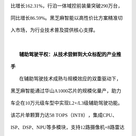
比增长162.31%，行泊一体域控前装量突破290万台，
同比增长86.59%。黑芝麻智能以高性价比方案精准切
入市场，为行业技术普及提供核心支撑。
辅助驾驶
平权：从技术尝鲜到大众标配的产业推
手
在
辅助驾驶
技术成熟与规模效应的双重驱动下，
黑芝麻智能通过华山
A1000芯片的规模化量产，助力
车企在10万元级车型中实现L2+/L3级
辅助驾驶
功能。
该芯片单颗算力达
58 TOPS（INT8），集成CPU、
ISP、DSP、NPU等多模块，支持12路摄像机+8路雷达