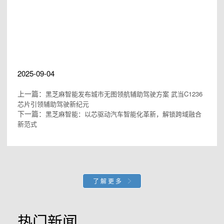
#黑芝麻智能上市
#黑芝麻智能
芯片
#黑芝麻智能辅助驾驶
#AI机器人
2025-09-04
上一篇：
黑芝麻智能发布城市无图领航辅助驾驶方案 武当C1236
芯片引领辅助驾驶新纪元
下一篇：
黑芝麻智能：以芯驱动汽车智能化革新，解锁跨域融合
新范式
了解更多
热门新闻