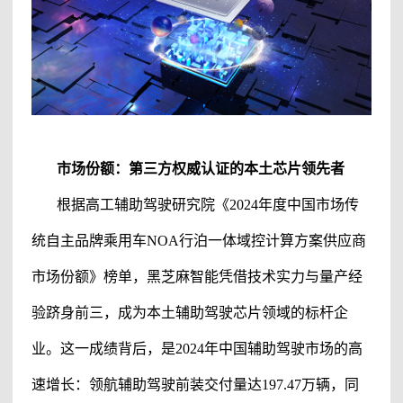
市场份额：第三方权威认证的
本土
芯片领先者
根据高工
辅助驾驶
研究院《
2024年度中国市场传
统自主品牌乘用车
NOA
行泊一体域控计算方案供应商
市场份额》榜单，黑芝麻智能凭借技术实力与量产经
验跻身前三，成为
本土辅助驾驶
芯片领域的标杆企
业。这一成绩背后，是
2024年中国
辅助驾驶
市场的高
速增长：
领航辅助驾驶
前装交付量达
197.47万辆，同