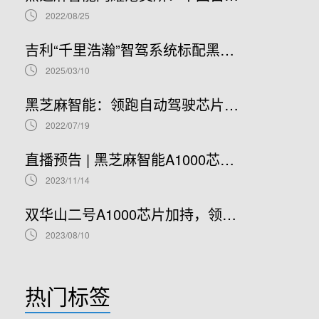
2022/08/25
吉利“千里浩瀚”智驾系统标配黑芝麻智能华山A1000芯片，加速智驾平权时代到来
2025/03/10
黑芝麻智能：领跑自动驾驶芯片赛道，开启港股IPO新篇章
2022/07/19
直播预告 | 黑芝麻智能A1000芯片基础软件开发在线研讨会
2023/11/14
双华山二号A1000芯片加持，领克08正式开售！
2023/08/10
热门标签