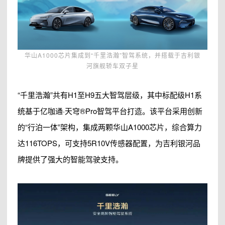
华山A1000芯片集成到“千里浩瀚”智驾系统，并搭载于吉利银
河旗舰轿车双子星
“千里浩瀚”共有H1至H9五大智驾层级，其中标配级H1系
统基于亿咖通·天穹®Pro智驾平台打造。该平台采用创新
的“行泊一体”架构，集成两颗华山A1000芯片，综合算力
达116TOPS，可支持5R10V传感器配置，为吉利银河品
牌提供了强大的智能驾驶支持。