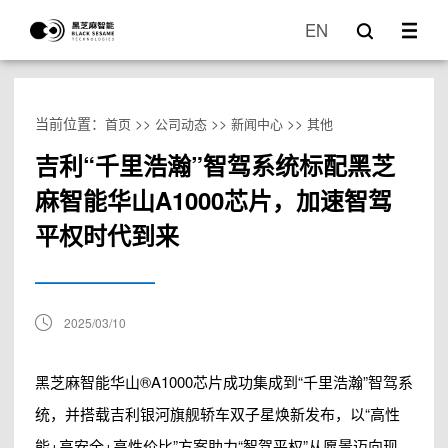
EN
当前位置：
>>
>>
>>
首页
公司动态
新闻中心
其他
吉利“千里浩瀚”智驾系统标配黑芝
麻智能华山A1000芯片，加速智驾
平权时代到来
2025/03/10
黑芝麻智能华山®A1000芯片成功集成到“千里浩瀚”智驾系
统，并搭载吉利银河旗舰轿车双子星焕新发布，以“高性
能+高安全+高性价比”方案助力“智驾平权”从愿景迈向现