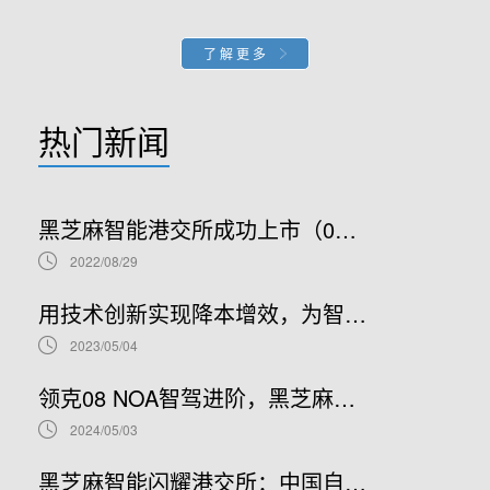
了解更多
热门新闻
黑芝麻智能港交所成功上市（02533.HK）：车规级SoC领军者加速全球布局
2022/08/29
用技术创新实现降本增效，为智能汽车产业发展贡献“芯”力量
2023/05/04
领克08 NOA智驾进阶，黑芝麻智能携手吉利推进NOA普及
2024/05/03
黑芝麻智能闪耀港交所：中国自动驾驶芯片龙头上市新篇章，股票代码02533.HK引领未来