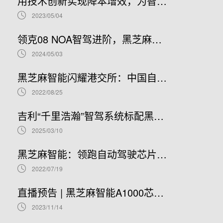
用技术创新实现降本增效，为智能汽车产业发展贡献“芯”力量
2023/05/04
领克08 NOA智驾进阶，黑芝麻智能携手吉利推进NOA普及
2024/05/03
黑芝麻智能闪耀港交所：中国自动驾驶芯片龙头上市新篇章，股票代码02533.HK引领未来
2022/08/25
吉利“千里浩瀚”智驾系统标配黑芝麻智能华山A1000芯片，加速智驾平权时代到来
2025/03/10
黑芝麻智能：领跑自动驾驶芯片赛道，开启港股IPO新篇章
2022/07/19
直播预告 | 黑芝麻智能A1000芯片基础软件开发在线研讨会
2023/11/14