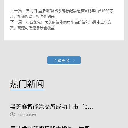
上一篇：
吉利“千里浩瀚”智驾系统标配黑芝麻智能华山A1000芯
片，加速智驾平权时代到来
下一篇：
行业领先！黑芝麻智能商用车高阶智驾场景本土化方
案，高速与低速场景全覆盖
了解更多
热门新闻
黑芝麻智能港交所成功上市（02533.HK）：车规级SoC领军者加速全球布局
2022/08/29