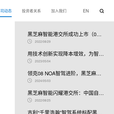
EN
公司动态
投资者关系
加入我们
热门新闻
黑芝麻智能港交所成功上市（02533.HK）：车规级SoC领军者加速全球布局
2022/08/29
用技术创新实现降本增效，为智能汽车产业发展贡献“芯”力量
2023/05/04
领克08 NOA智驾进阶，黑芝麻智能携手吉利推进NOA普及
2024/05/03
黑芝麻智能闪耀港交所：中国自动驾驶芯片龙头上市新篇章，股票代码02533.HK引领未来
2022/08/25
吉利“千里浩瀚”智驾系统标配黑芝麻智能华山A1000芯片，加速智驾平权时代到来