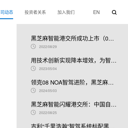
EN
公司动态
投资者关系
加入我们
热门新闻
黑芝麻智能港交所成功上市（02533.HK）：车规级SoC领军者加速全球布局
2022/08/29
用技术创新实现降本增效，为智能汽车产业发展贡献“芯”力量
2023/05/04
领克08 NOA智驾进阶，黑芝麻智能携手吉利推进NOA普及
2024/05/03
黑芝麻智能闪耀港交所：中国自动驾驶芯片龙头上市新篇章，股票代码02533.HK引领未来
2022/08/25
吉利“千里浩瀚”智驾系统标配黑芝麻智能华山A1000芯片，加速智驾平权时代到来