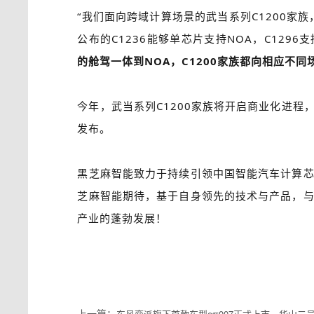
“我们面向跨域计算场景的武当系列C1200家
公布的C1236能够单芯片支持NOA，C129
的舱驾一体到NOA，C1200家族都向相应不
今年，武当系列C1200家族将开启商业化进
发布。
黑芝麻智能致力于持续引领中国智能汽车计算
芝麻智能期待，基于自身领先的技术与产品，
产业的蓬勃发展！
上一篇：
东风奕派旗下首款车型eπ007正式上市，华山二号