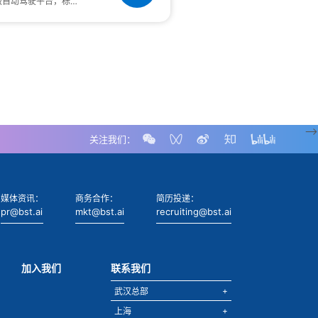
3级自动驾驶平台，标志
实现具体方案落地。4
，黑芝麻智能于2026
展现场正式发布基于
2.0开放平台打造的“FAD
L3级自动驾驶平台。这
AD 2.0开放平台实现
案落地，华山A2000
片的规模化应用继续加
D 2.0开放平台于今年
-->
关注我们：
媒体资讯：
商务合作：
简历投递：
pr@bst.ai
mkt@bst.ai
recruiting@bst.ai
加入我们
联系我们
+
武汉总部
+
上海