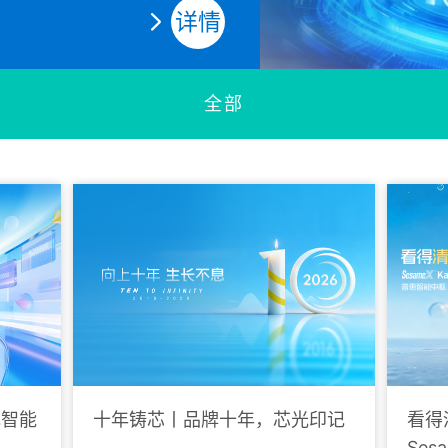
详情
全部
麻智能
十年铸芯丨品牌十年，芯光印记
看得
Ses