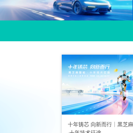
十年铸芯 向新而行｜黑芝
·十年技术征途