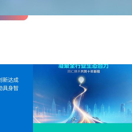
创新达成
动具身智