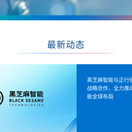
最新动态
黑芝麻智能与正行
战略合作，全力推
能全球布局