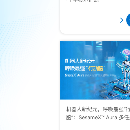
机器人新纪元，呼唤最强“
脑”：SesameX™ Aura 多
行机器人通用计算平台