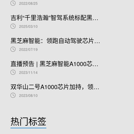
2022/08/25
吉利“千里浩瀚”智驾系统标配黑芝麻智能华山A1000芯片，加速智驾平权时代到来
2025/03/10
黑芝麻智能：领跑自动驾驶芯片赛道，开启港股IPO新篇章
2022/07/19
直播预告 | 黑芝麻智能A1000芯片基础软件开发在线研讨会
2023/11/14
双华山二号A1000芯片加持，领克08正式开售！
2023/08/10
热门标签