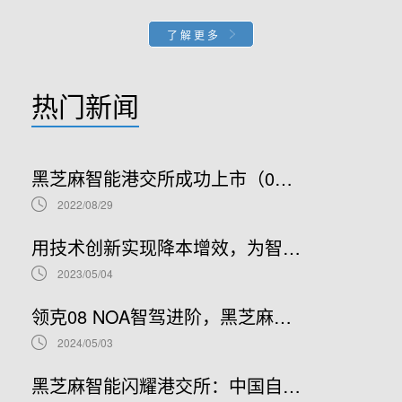
了解更多
热门新闻
黑芝麻智能港交所成功上市（02533.HK）：车规级SoC领军者加速全球布局
2022/08/29
用技术创新实现降本增效，为智能汽车产业发展贡献“芯”力量
2023/05/04
领克08 NOA智驾进阶，黑芝麻智能携手吉利推进NOA普及
2024/05/03
黑芝麻智能闪耀港交所：中国自动驾驶芯片龙头上市新篇章，股票代码02533.HK引领未来