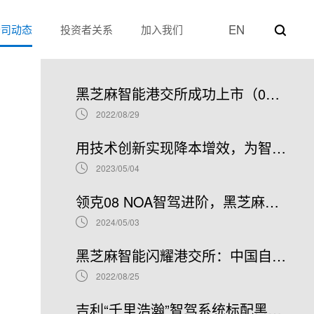
EN
公司动态
投资者关系
加入我们
热门新闻
黑芝麻智能港交所成功上市（02533.HK）：车规级SoC领军者加速全球布局
2022/08/29
用技术创新实现降本增效，为智能汽车产业发展贡献“芯”力量
2023/05/04
领克08 NOA智驾进阶，黑芝麻智能携手吉利推进NOA普及
2024/05/03
黑芝麻智能闪耀港交所：中国自动驾驶芯片龙头上市新篇章，股票代码02533.HK引领未来
2022/08/25
吉利“千里浩瀚”智驾系统标配黑芝麻智能华山A1000芯片，加速智驾平权时代到来