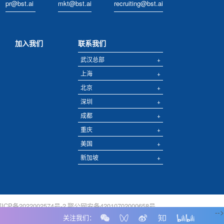
pr@bst.ai
mkt@bst.ai
recruiting@bst.ai
加入我们
联系我们
武汉总部
+
上海
+
北京
+
深圳
+
成都
+
重庆
+
美国
+
新加坡
+
ICP备2022002574号-2
鄂公网安备42010702000658号
-->
right © 2022 Black Sesame Technologies.All rights reserved
关注我们：