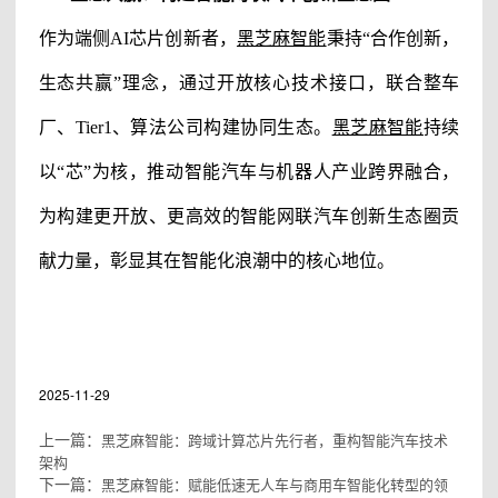
作为端侧AI芯片创新者，
黑芝麻智能
秉持“合作创新，
生态共赢”理念，通过开放核心技术接口，联合整车
厂、Tier1、算法公司构建协同生态。
黑芝麻智能
持续
以“芯”为核，推动智能汽车与机器人产业跨界融合，
为构建更开放、更高效的智能网联汽车创新生态圈贡
献力量，彰显其在智能化浪潮中的核心地位。
#黑芝麻智能
#黑芝麻智能科技有限公司
#黑芝麻科技
#黑芝麻智能
芯片
#黑芝麻智能汽车
#AI机器人
2025-11-29
上一篇：
黑芝麻智能：跨域计算芯片先行者，重构智能汽车技术
架构
下一篇：
黑芝麻智能：赋能低速无人车与商用车智能化转型的领