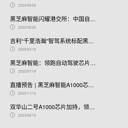
2024/05/03
黑芝麻智能闪耀港交所：中国自动驾驶芯片龙头上市新篇章，股票代码02533.HK引领未来
2022/08/25
吉利“千里浩瀚”智驾系统标配黑芝麻智能华山A1000芯片，加速智驾平权时代到来
2025/03/10
黑芝麻智能：领跑自动驾驶芯片赛道，开启港股IPO新篇章
2022/07/19
直播预告 | 黑芝麻智能A1000芯片基础软件开发在线研讨会
2023/11/14
双华山二号A1000芯片加持，领克08正式开售！
2023/08/10