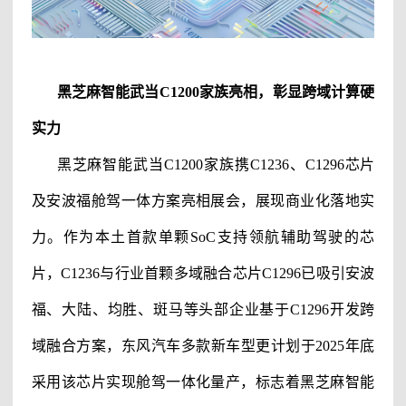
黑芝麻智能
武当
C1200家族亮相，彰显跨域计算硬
实力
黑芝麻智能
武当
C1200家族携C1236、C1296芯片
及安波福舱驾一体方案亮相展会，展现商业化落地实
力。作为本土首款单颗SoC支持领航辅助驾驶的芯
片，C1236与行业首颗多域融合芯片C1296已吸引安波
福、大陆、均胜、斑马等头部企业基于C1296开发跨
域融合方案，东风汽车多款新车型更计划于2025年底
采用该芯片实现舱驾一体化量产，标志着
黑芝麻智能