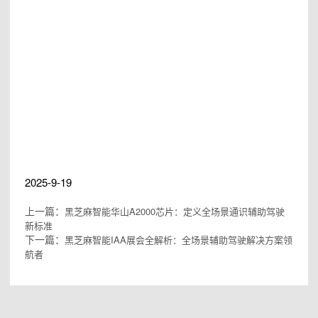
#黑芝麻智能科技有限公司
#黑芝麻科技
#黑芝麻智能上市
#黑芝麻智能
芯片
#黑芝麻智能汽车
#AI机器人
2025-9-19
上一篇：
黑芝麻智能华山A2000芯片：定义全场景通识辅助驾驶
新标准
下一篇：
黑芝麻智能IAA展会全解析：全场景辅助驾驶解决方案领
航者