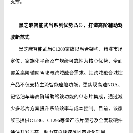
支撑。
黑芝麻智能
武当系列优势凸显，打造高阶
辅助驾
驶
新范式
黑芝麻智能
武当
C1200家族以融合架构、精准市场
定位、家族化平台及车规级可靠性为核心优势，全面
覆盖高阶
辅助驾驶
与跨域融合需求。其跨域融合域控
产品不仅支持主流智能座舱功能，更实现高速
NOA、
记忆泊车等高阶
辅助驾驶
功能的单芯片集成，通过减
少多芯片方案提升系统效率与成本控制。目前，该家
族已提供
C1236、C1296等量产芯片型号及全套软硬件
评估开发方案，助力客户快速落地商业化项目。