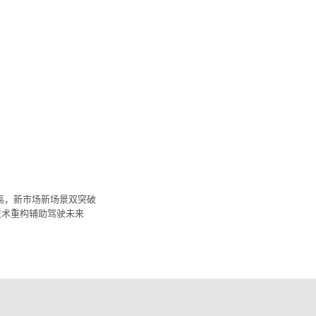
新高，新市场新场景双突破
技术重构辅助驾驶未来