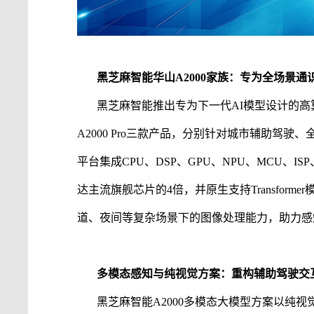
黑芝麻智能
华山
A2000家族：专为全场景通
黑芝麻智能
推出专为下一代
AI模型设计的高算
A2000 Pro三款产品，分别针对城市
辅助驾驶
、
平台集成
CPU、DSP、GPU、NPU、MCU
达主流旗舰芯片的4倍，并原生支持Transforme
道、夜间等复杂场景下的图像处理能力，助力感
多模态感知与纯视觉方案：重构
辅助驾驶
交
黑芝麻智能
A2000多模态大模型方案以纯