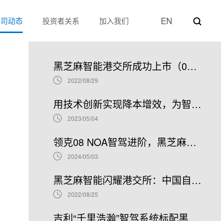
EN
公司动态
投资者关系
加入我们
热门新闻
黑芝麻智能港交所成功上市（02533.HK）：车规级SoC领军者加速全球布局
2022/08/29
用技术创新实现降本增效，为智能汽车产业发展贡献“芯”力量
2023/05/04
领克08 NOA智驾进阶，黑芝麻智能携手吉利推进NOA普及
2024/05/03
黑芝麻智能闪耀港交所：中国自动驾驶芯片龙头上市新篇章，股票代码02533.HK引领未来
2022/08/25
吉利“千里浩瀚”智驾系统标配黑芝麻智能华山A1000芯片，加速智驾平权时代到来