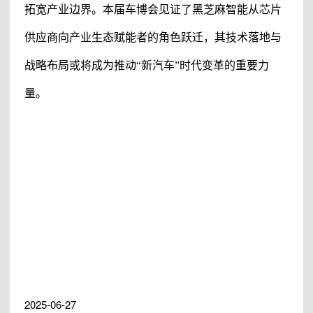
拓宽产业边界。本届车博会见证了黑芝麻智能从芯片
供应商向产业生态赋能者的角色跃迁，其技术落地与
战略布局或将成为推动“新汽车”时代变革的重要力
量。
#黑芝麻智能
#黑芝麻智能科技有限公司
#黑芝麻科技
#黑芝麻智能股票
#
黑芝麻智能芯片
#黑芝麻智能华山芯片
#AI机器人
2025-06-27