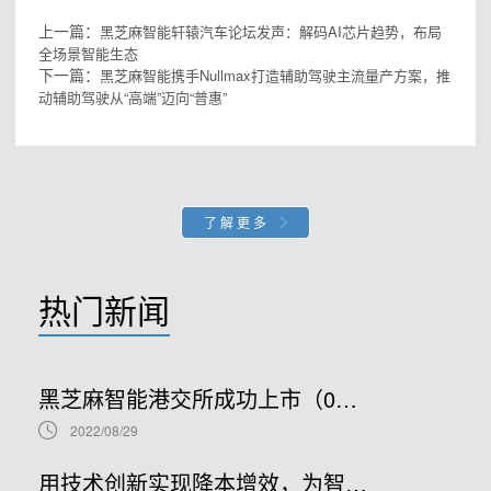
上一篇：
黑芝麻智能轩辕汽车论坛发声：解码AI芯片趋势，布局
全场景智能生态
下一篇：
黑芝麻智能携手Nullmax打造辅助驾驶主流量产方案，推
动辅助驾驶从“高端”迈向“普惠”
了解更多
热门新闻
黑芝麻智能港交所成功上市（02533.HK）：车规级SoC领军者加速全球布局
2022/08/29
用技术创新实现降本增效，为智能汽车产业发展贡献“芯”力量