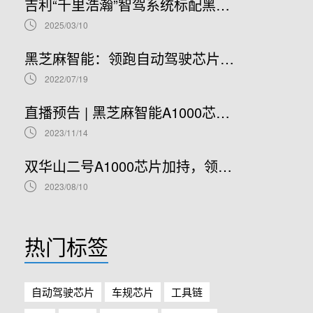
吉利“千里浩瀚”智驾系统标配黑芝麻智能华山A1000芯片，加速智驾平权时代到来
2025/03/10
黑芝麻智能：领跑自动驾驶芯片赛道，开启港股IPO新篇章
2022/07/19
直播预告 | 黑芝麻智能A1000芯片基础软件开发在线研讨会
2023/11/14
双华山二号A1000芯片加持，领克08正式开售！
2023/08/10
热门标签
自动驾驶芯片
车规芯片
工具链