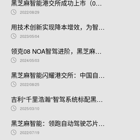
黑芝麻智能港交所成功上市（02533.HK）：车规级SoC领军者加速全球布局
2022/08/29
用技术创新实现降本增效，为智能汽车产业发展贡献“芯”力量
2023/05/04
领克08 NOA智驾进阶，黑芝麻智能携手吉利推进NOA普及
2024/05/03
黑芝麻智能闪耀港交所：中国自动驾驶芯片龙头上市新篇章，股票代码02533.HK引领未来
2022/08/25
吉利“千里浩瀚”智驾系统标配黑芝麻智能华山A1000芯片，加速智驾平权时代到来
2025/03/10
黑芝麻智能：领跑自动驾驶芯片赛道，开启港股IPO新篇章
2022/07/19