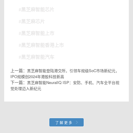
#黑芝麻智能芯片
#黑芝麻芯片
#黑芝麻智能
上市
#黑芝麻智能香港上市
#
黑芝麻智能
汽车
上一篇：
黑芝麻智能登陆港交所，引领车规级SoC市场新纪元，
IPO规模创2024年港股科技新高
下一篇：
黑芝麻智能NeuralIQ ISP：安防、手机、汽车全平台视
觉处理迈入新纪元
了解更多