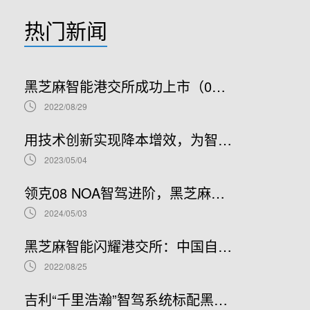
热门新闻
黑芝麻智能港交所成功上市（02533.HK）：车规级SoC领军者加速全球布局
2022/08/29
用技术创新实现降本增效，为智能汽车产业发展贡献“芯”力量
2023/05/04
领克08 NOA智驾进阶，黑芝麻智能携手吉利推进NOA普及
2024/05/03
黑芝麻智能闪耀港交所：中国自动驾驶芯片龙头上市新篇章，股票代码02533.HK引领未来
2022/08/25
吉利“千里浩瀚”智驾系统标配黑芝麻智能华山A1000芯片，加速智驾平权时代到来