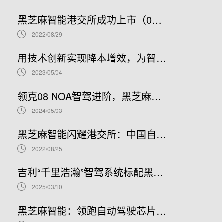
黑芝麻智能港交所成功上市（02533.HK）：车规级SoC领军者加速全球布局
2022/08/29
用技术创新实现降本增效，为智能汽车产业发展贡献“芯”力量
2023/05/04
领克08 NOA智驾进阶，黑芝麻智能携手吉利推进NOA普及
2024/05/03
黑芝麻智能闪耀港交所：中国自动驾驶芯片龙头上市新篇章，股票代码02533.HK引领未来
2022/08/25
吉利“千里浩瀚”智驾系统标配黑芝麻智能华山A1000芯片，加速智驾平权时代到来
2025/03/10
黑芝麻智能：领跑自动驾驶芯片赛道，开启港股IPO新篇章