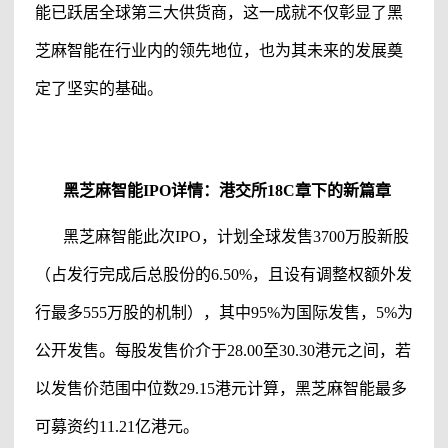
能
已跃居全球第三大供货商，这一成就不仅彰显了
黑
芝麻智能
在行业内的领先地位，也为其未来的发展奠
定了坚实的基础。
黑芝麻智能
IPO
详情：港交所
18C章下的新篇章
黑芝麻智能
此次
IPO，计划全球发售3700万股新股
（占发行完成后总股份的6.50%，且设有调整权额外发
行最多555万股的机制），其中95%为国际发售，5%为
公开发售。每股发售价介于28.00至30.30港元之间，若
以发售价范围中位数29.15港元计算，
黑芝麻智能
最多
可募资约
11.21亿港元。