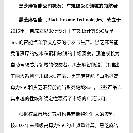
黑芝麻智能
公司概况：车规级
SoC领域的领航者
黑芝麻智能
（
Black Sesame Technologies
）
成立于
2016年，自成立以来便专注于车规级计算SoC及基于
SoC的智能汽车解决方案的研发与生产。
黑芝麻智能
凭借深厚的技术积累和敏锐的市场洞察，迅速成长为
自动驾驶芯片领域的佼佼者。
黑芝麻智能
设计并推出
了两大系列车规级
SoC产品：
黑芝麻智能
华山系列
高
算力
SoC和
黑芝麻智能
武当系列
跨域
SoC，这些产品以
其卓越的性能和稳定性赢得了市场的广泛认可。
根据权威市场研究机构弗若斯特沙利文的资料，
按
2023年车规级高算力SoC的出货量计算，
黑芝麻智