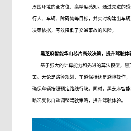
周围环境的全方位、高精度感知。通过先进的感
行人、车辆、障碍物等目标，并实时构建出车辆
决策依据，有效降低了交通事故的风险。
黑芝麻智能华山芯片
高效决策，提升驾驶体
基于强大的计算能力和先进的算法模型，黑
策。无论是路径规划、车道保持还是避障操作，
确保车辆按照预定路线行驶。同时，黑芝麻智能
路况变化自动调整驾驶策略，提升驾驶体验。