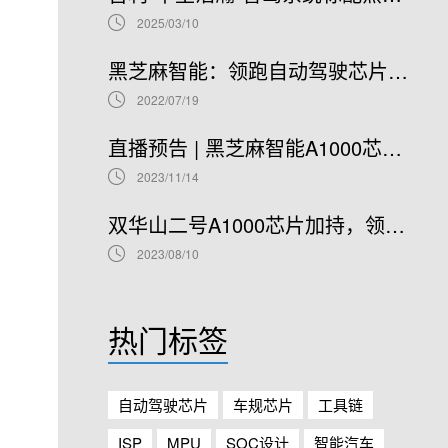
2025/03/10
黑芝麻智能：领跑自动驾驶芯片赛道，开启港股IPO新篇章
2022/07/19
直播预告 | 黑芝麻智能A1000芯片基础软件开发在线研讨会
2023/11/14
双华山二号A1000芯片加持，领克08正式开售！
2023/08/10
热门标签
自动驾驶芯片
车规芯片
工具链
ISP
MPU
SOC设计
智能汽车