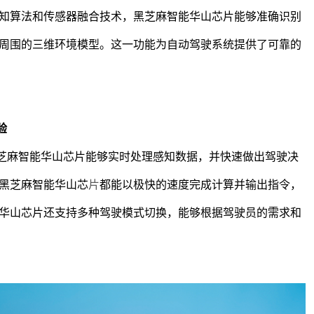
知算法和传感器融合技术，
黑芝麻智能华山芯片
能够准确识别
周围的三维环境模型。这一功能为自动驾驶系统提供了可靠的
验
芝麻智能华山芯片能够实时处理感知数据，并快速做出驾驶决
黑芝麻智能华山芯
片
都能以极快的速度完成计算并输出指令，
华山芯片还支持多种驾驶模式切换，能够根据驾驶员的需求和