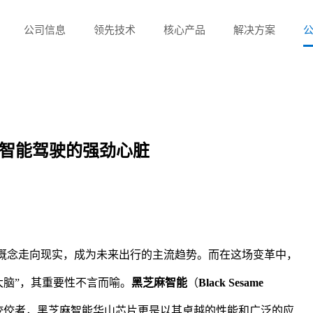
公司信息
领先技术
核心产品
解决方案
智能驾驶的强劲心脏
概念走向现实，成为未来出行的主流趋势。而在这场变革中，
大脑”，其重要性不言而喻。
黑芝麻智能
（
Black Sesame
佼佼者，
黑芝麻智能华山芯片
更是以其卓越的性能和广泛的应