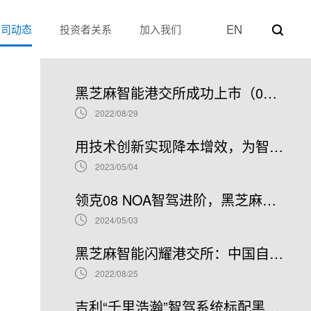
EN
公司动态
投资者关系
加入我们
热门新闻
黑芝麻智能港交所成功上市（02533.HK）：车规级SoC领军者加速全球布局
2022/08/29
用技术创新实现降本增效，为智能汽车产业发展贡献“芯”力量
2023/05/04
领克08 NOA智驾进阶，黑芝麻智能携手吉利推进NOA普及
2024/05/03
黑芝麻智能闪耀港交所：中国自动驾驶芯片龙头上市新篇章，股票代码02533.HK引领未来
2022/08/25
吉利“千里浩瀚”智驾系统标配黑芝麻智能华山A1000芯片，加速智驾平权时代到来