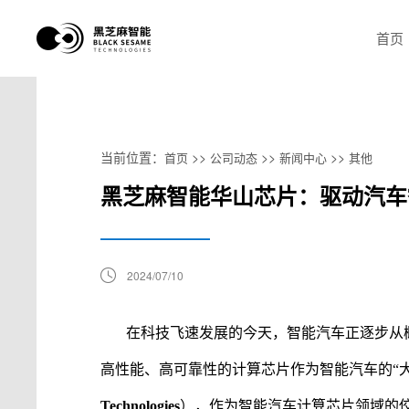
首页
当前位置：
>>
>>
>>
首页
公司动态
新闻中心
其他
黑芝麻智能华山芯片：驱动汽车
2024/07/10
在科技飞速发展的今天，智能汽车正逐步从
高性能、高可靠性的计算芯片作为智能汽车的
“
Technologies
），作为智能汽车计算芯片领域的