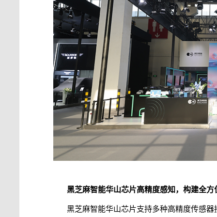
黑芝麻智能华山芯片
高精度感知，构建全方
黑芝麻智能华山芯片
支持多种高精度传感器