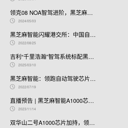
领克08 NOA智驾进阶，黑芝麻智能携手吉利推进NOA普及
2024/05/03
黑芝麻智能闪耀港交所：中国自动驾驶芯片龙头上市新篇章，股票代码02533.HK引领未来
2022/08/25
吉利“千里浩瀚”智驾系统标配黑芝麻智能华山A1000芯片，加速智驾平权时代到来
2025/03/10
黑芝麻智能：领跑自动驾驶芯片赛道，开启港股IPO新篇章
2022/07/19
直播预告 | 黑芝麻智能A1000芯片基础软件开发在线研讨会
2023/11/14
双华山二号A1000芯片加持，领克08正式开售！