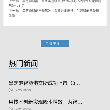
上一篇：
黑芝麻智能：自研车规级图像处理核心ISP技术赋能智能
驾驶与安防
下一篇：
黑芝麻智能自动驾驶：重塑未来出行，引领智能驾驶新
风尚
了解更多
热门新闻
黑芝麻智能港交所成功上市（02533.HK）：车规级SoC领军者加速全球布局
2022/08/29
用技术创新实现降本增效，为智能汽车产业发展贡献“芯”力量
2023/05/04