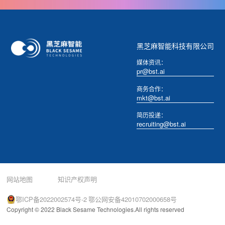
黑芝麻智能科技有限公司
媒体资讯：
pr@bst.ai
商务合作：
mkt@bst.ai
简历投递：
recruiting@bst.ai
网站地图
知识产权声明
鄂ICP备2022002574号-2
鄂公网安备42010702000658号
Copyright © 2022 Black Sesame Technologies.All rights reserved