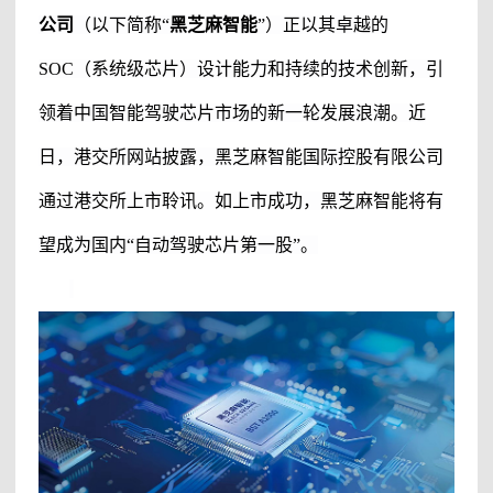
公司
（以下简称
“
黑芝麻智能
”）正以其卓越的
SOC（系统级芯片）设计能力和持续的技术创新，引
领着中国智能驾驶芯片市场的新一轮发展浪潮。近
日，港交所网站披露，黑芝麻智能国际控股有限公司
通过港交所上市聆讯。如上市成功，
黑芝麻智能
将有
望成为国内
“自动驾驶芯片第一股”。