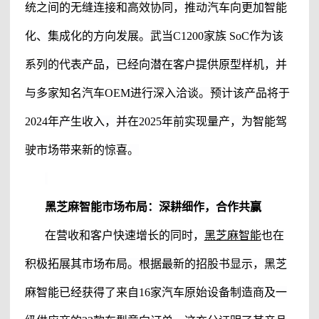
统之间的无缝连接和高效协同，推动汽车向更加智能
化、集成化的方向发展。武当C1200
家族
SoC作为该
系列的代表产品，已经向潜在客户提供原型样机，并
与多家知名汽车OEM进行深入洽谈。预计该产品将于
2024年产生收入，并在2025年前实现量产，为智能驾
驶市场带来新的惊喜。
黑芝麻智能
市场布局：深耕细作，合作共赢
在营收和客户快速增长的同时，
黑芝麻智能
也在
积极拓展其市场布局。根据最新的招股书显示，黑芝
麻智能已经获得了来自16家汽车原始设备制造商及一