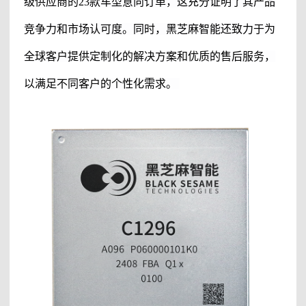
级供应商的23款车型意向订单，这充分证明了其产品
竞争力和市场认可度。同时，黑芝麻智能还致力于为
全球客户提供定制化的解决方案和优质的售后服务，
以满足不同客户的个性化需求。