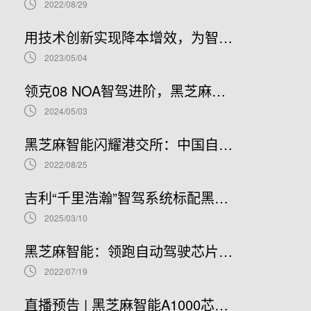
2022/08/29
用技术创新实现降本增效，为智能汽车产业发展贡献“芯”力量
2023/05/04
领克08 NOA智驾进阶，黑芝麻智能携手吉利推进NOA普及
2024/05/03
黑芝麻智能闪耀港交所：中国自动驾驶芯片龙头上市新篇章，股票代码02533.HK引领未来
2022/08/25
吉利“千里浩瀚”智驾系统标配黑芝麻智能华山A1000芯片，加速智驾平权时代到来
2025/03/10
黑芝麻智能：领跑自动驾驶芯片赛道，开启港股IPO新篇章
2022/07/19
直播预告 | 黑芝麻智能A1000芯片基础软件开发在线研讨会