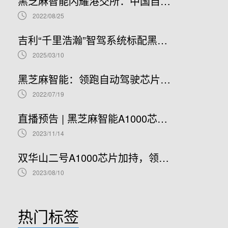
黑芝麻智能闪耀港交所：中国自动驾驶芯片龙头上市新篇章，股票代码02533.HK引领未来
2022/08/25
吉利“千里浩瀚”智驾系统标配黑芝麻智能华山A1000芯片，加速智驾平权时代到来
2025/03/10
黑芝麻智能：领跑自动驾驶芯片赛道，开启港股IPO新篇章
2022/07/19
直播预告 | 黑芝麻智能A1000芯片基础软件开发在线研讨会
2023/11/14
双华山二号A1000芯片加持，领克08正式开售！
2023/08/10
热门标签