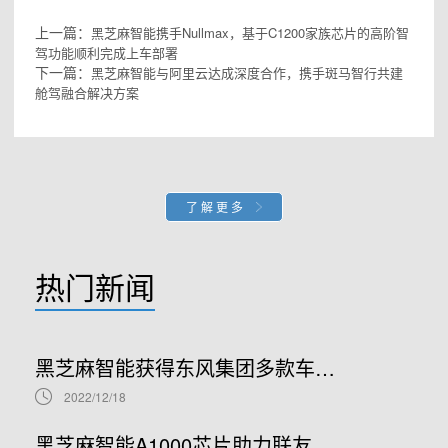
上一篇：
黑芝麻智能携手Nullmax，基于C1200家族芯片的高阶智
驾功能顺利完成上车部署
下一篇：
黑芝麻智能与阿里云达成深度合作，携手斑马智行共建
舱驾融合解决方案
了解更多
热门新闻
黑芝麻智能获得东风集团多款车型项目定点及战略投资，打造高阶行泊一体量产车型
2022/12/18
黑芝麻智能A1000芯片助力联友智连打造NOA/HPA高阶行泊一体产品