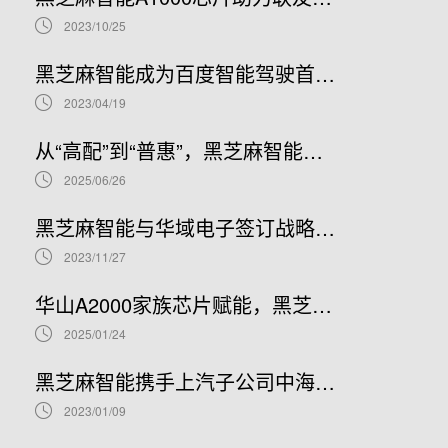
2023/10/25
黑芝麻智能成为百度智能驾驶首选本土化SoC芯片合作伙伴
2023/04/19
从“高配”到“普惠”，黑芝麻智能携手Nullmax打造辅助驾驶主流量产方案
2025/06/26
黑芝麻智能与华域电子签订战略合作协议，协力赋能智能汽车产业链
2023/11/27
华山A2000家族芯片赋能，黑芝麻智能与美光科技合作拓展ADAS方案性能边界
2025/01/24
黑芝麻智能携手上汽子公司中海庭，拓展智能网联汽车生态朋友圈
2023/01/09