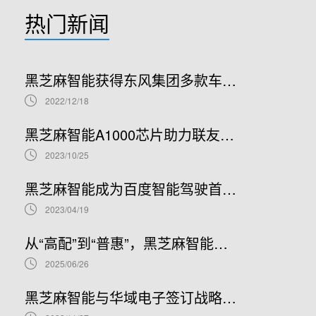
热门新闻
黑芝麻智能获得东风集团多款车型项目定点及战略投资，打造高阶行泊一体量产车型
2022/12/18
黑芝麻智能A1000芯片助力联友智连打造NOA/HPA高阶行泊一体产品
2023/10/25
黑芝麻智能成为百度智能驾驶首选本土化SoC芯片合作伙伴
2023/04/19
从“高配”到“普惠”，黑芝麻智能携手Nullmax打造辅助驾驶主流量产方案
2025/06/26
黑芝麻智能与华域电子签订战略合作协议，协力赋能智能汽车产业链