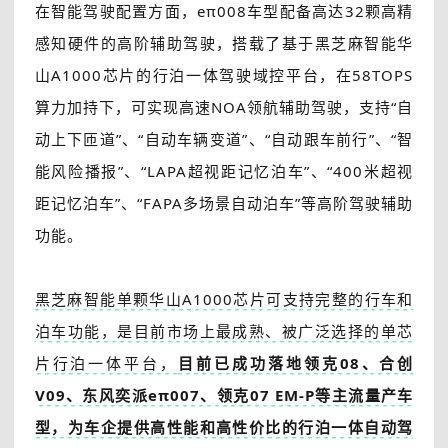
在智能驾驶配置方面，eπ008车型配备高达32颗高精
感知硬件的高阶辅助驾驶，搭载了基于黑芝麻智能华
山A1000芯片的行泊一体驾驶域控平台，在58TOPS
算力加持下，可实现高速NOA领航辅助驾驶，支持“自
动上下匝道”、“自动车辆变道”、“自动跟车前行”、“智
能风险播报”、“LAPA超视距记忆泊车”、“400米超视
距记忆泊车”、“FAPA多场景自动泊车”等高阶驾驶辅助
功能。
黑芝麻智能单颗华山A1000芯片可支持完整的行车和
泊车功能，是目前市场上最成熟、被广泛选择的单芯
片行泊一体平台，
目前已成功落地领克08、合创
V09、东风奕派eπ007、领克07 EM-P等主流量产车
型，为车企提供高性能和高性价比的行泊一体自动驾