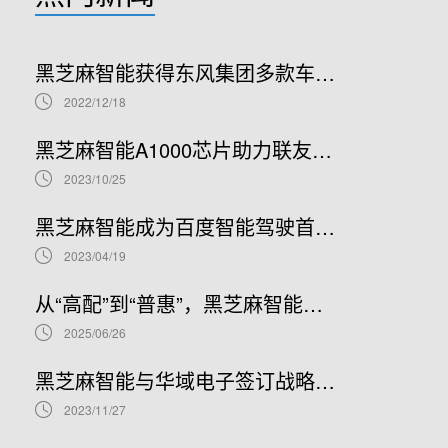
黑芝麻智能获得东风集团多款车型项目定点及战略投资，打造高阶行泊一体量产车型
2022/12/18
黑芝麻智能A1000芯片助力联友智连打造NOA/HPA高阶行泊一体产品
2023/10/25
黑芝麻智能成为百度智能驾驶首选本土化SoC芯片合作伙伴
2023/04/19
从“高配”到“普惠”，黑芝麻智能携手Nullmax打造辅助驾驶主流量产方案
2025/06/26
黑芝麻智能与华域电子签订战略合作协议，协力赋能智能汽车产业链
2023/11/27