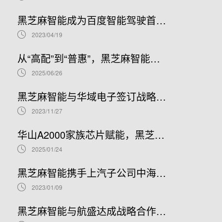
黑芝麻智能成为百度智能驾驶首选本土化SoC芯片合作伙伴
2023/04/19
从“高配”到“普惠”，黑芝麻智能携手Nullmax打造辅助驾驶主流量产方案
2025/06/26
黑芝麻智能与华域电子签订战略合作协议，协力赋能智能汽车产业链
2023/11/27
华山A2000家族芯片赋能，黑芝麻智能与美光科技合作拓展ADAS方案性能边界
2025/01/24
黑芝麻智能携手上汽子公司中海庭，拓展智能网联汽车生态朋友圈
2023/01/09
黑芝麻智能与航盛达成战略合作，共同打造基于A1000系列芯片的行泊一体自动驾驶域控平台