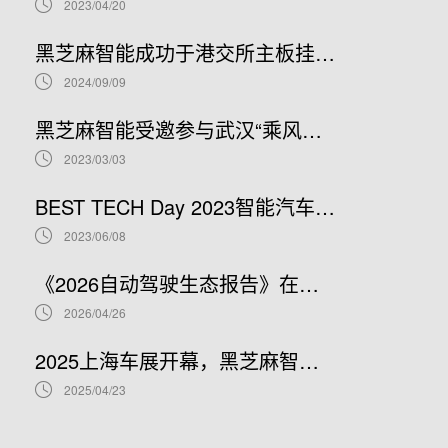
2023/04/20
黑芝麻智能成功于港交所主板挂牌上市！
2024/09/09
黑芝麻智能受邀参与武汉“乘风芯计划”，助力东风谋“国芯”
2023/03/03
BEST TECH Day 2023智能汽车高峰论坛——安谋科技：赋能创新，共赢智能汽车新时代
2023/06/08
《2026自动驾驶生态报告》在京发布，黑芝麻智能助力行业“进击-进阶-进化”
2026/04/26
2025上海车展开幕，黑芝麻智能全系“芯”产品及应用亮相
2025/04/23