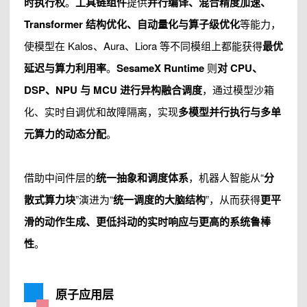
时执行权
。
工具链组件
提供
并行编译、混合精度加速、
Transformer 结构优化、自动量化与算子级优化
等能力，
使模型在 Kalos、Aura、Liora 等不同模组上都能获得
最优
延迟与算力利用率
。
SesameX Runtime
则
对 CPU、
DSP、NPU 与 MCU 进行异构融合调度
，通过模型沙箱
化、实时自调优和故障隔离，实现
多模型并行执行与多单
元算力的动态分配
。
借助中间件层的
统一抽象和调度体系
，机器人智能从“
分
散式算力块
”演进为“
统一调度的大脑结构
”，从而获得
更平
滑的动作生成、更低抖动的实时响应与更高的系统鲁棒
性
。
原子应用层