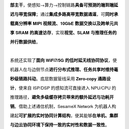
部主干
，使感知→算力→控制链路
具备可预测的端到端延
迟与带宽保障
；通过
集成多路高带宽数据通道
，可
同时承
载高分辨率 MIPI 视频流、10GbE 数据交换以及跨单元共
享 SRAM 的高速访存
，实现
视觉、SLAM 与推理任务的
并行数据供给
。
系统还实现了
面向 WiFi7/5G 的低时延无线协同协议
，使
机器人在与边侧节点
进行分布式推理、任务共享时维持毫
秒级链路抖动
。底层数据管线采用
Zero-copy 通路设
计
，使来自 ISP/DSP 的感知流可直接进入 NPU/CPU 的
推理路径，
避免多级缓存拷贝带来的额外延迟与功耗开
销
。借助上述通信机制，SesameX Network 为机器人构
建起
可扩展的实时协同计算结构
，使其能够
在单机、集群
与边云协同环境下保持一致的实时性和数据一致性
。