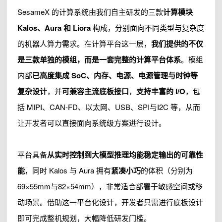
SesameX 的计算系统由我们自主研发的三款
计算模块
Kalos、Aura 和 Liora
构成，分别面向不同类型与复杂度
的机器人算力需求。在计算平台这一层，
我们提供的不仅
是三款单独的模组，而是一套完整的计算平台体系
。模组
内部
已高度集成 SoC、内存、电源、电源管理与时钟等
复杂设计
，并
可兼容主流底板接口
，
支持丰富的 I/O
，包
括 MIPI、CAN-FD、以太网、USB、SPI与I2C 等，从而
让开发者可以直接面向系统级方案进行设计。
平台具备
从实时控制到大模型推理均能稳定输出的可靠性
能
，同时 Kalos 与 Aura 拥有
紧凑小巧
的体积（分别为
69×55mm与82×54mm），非常适合部署于敏感空间或移
动场景。借助这一平台化设计，开发者只需进行底板设计
即可完成整机规划，大幅降低研发门槛。