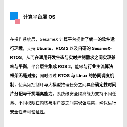
计算平台层 OS
在操作系统层，SesameX 计算平台提供了
统一的软件运
行环境
，支持
Ubuntu、ROS 2
以及
自研的 SesameX-
RTOS
，从而
在通用开发生态与实时控制需求之间实现兼
容与平衡
。平台
原生集成 ROS 2
，能够
与行业主流算法
框架无缝对接
；同时通过
RTOS
与 Linux 的协同调度机
制
，使高频控制环与大模型推理任务之间具备
确定性时间
片分配与干扰隔离能力
。系统级安全隔离能力支持不同任
务、不同权限在内核与用户态之间实现强隔离，确保运行
安全性与可验证性。